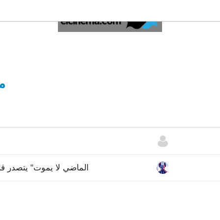
م
الماضي لا يموت" يتصدر قا