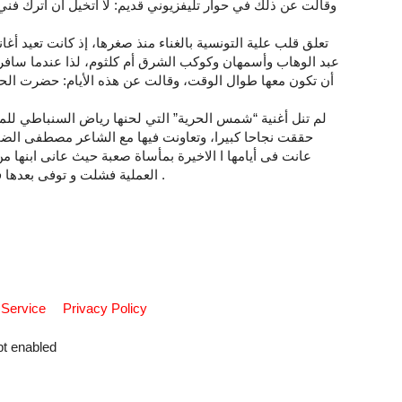
وقالت عن ذلك في حوار تليفزيوني قديم: لا أتخيل أن أترك فن
تعلق قلب علية التونسية بالغناء منذ صغرها، إذ كانت تعيد أ
عبد الوهاب وأسمهان وكوكب الشرق أم كلثوم، لذا عندما سافر
أن تكون معها طوال الوقت، وقالت عن هذه الأيام: حضرت الحفل
لم تنل أغنية “شمس الحرية” التي لحنها رياض السنباطي للمطر
حققت نجاحا كبيرا، وتعاونت فيها مع الشاعر مصطفى الض
عانت فى أيامها ا الاخيرة بمأساة صعبة حيث عانى ابنها من
العملية فشلت و توفى بعدها فانهارت و حزنت عليه حزنا شديدا و توفت بعده مباشرة .
 Service
Privacy Policy
pt enabled