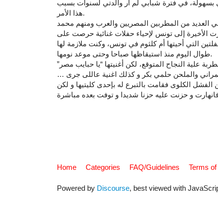
ي بسهولة، في فترة شبابي لم أر والدتي لسنوات بسبب
هذا الأمر.
غاني العديد من المطربين المصريين والعرب ومنهم محمد
ت الأخيرة إلى تونس لإحياء حفلات غنائية حرصت على
تين التي أحيتها أم كلثوم في تونس، وكنت ملازمة لها
طوال اليوم منذ استيقاظها صباحا وحتى موعد نومها.
بة علية النجاح المتوقع، لكن أغنيتها “يا حبايب مصر”
مراني والملحن حلمي بكر و كذلك اغنية عاللى جرى …
 الفشل الكلوى فقامت بالتبرع له بإحدى كليتيها و لكن
Home
Categories
FAQ/Guidelines
Terms of
Powered by
Discourse
, best viewed with JavaScri