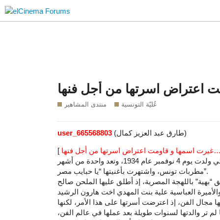
عُليّة التونسية
منتدى المشاهير
(طارق عبد العزيز كمال)
user_665568803
تحل اليوم 4 نوفمبر ذكرى ميلاد الفنانة التونسية علية، التي ولدت يوم 4 نوفمبر عام 1934، وتعد واحدة من أشهر
مطربات تونس، واشتهرت بأغنيتها “يا حبايب مصر”.
ق “بهية” باللهجة المصرية، إذ أطلق عليها الملحن صالح
 مجال الفن، إذ اعترضت أسرتها على هذا الأمر، لكنها
لم تر والدتها لسنوات طويلة بعد عملها في عالم الفن،