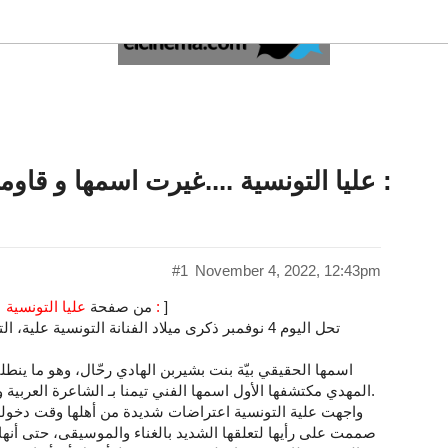
عليا التونسية ....غيرت اسمها و قاومت اعتراض اسرتها من أجل فنها :
#1
November 4, 2022, 12:43pm
]
عليا التونسية …غيرت اسمها و قاومت اعتراض اسرتها من أجل فنها :
[ من صفحة
اسمها الحقيقي بيّة بنت بشيربن الهادي رحّال، وهو ما ينطل
المهدي مكتشفها الأول اسمها الفني تيمنا بـ الشاعرة العربية والأميرة العباسية علية بنت المهدي اخت هارون الرشيد.
واجهت علية التونسية اعتراضات شديدة من أهلها وقت دخولها
صممت على رأيها لتعلقها الشديد بالغناء والموسيقى، حتى أنها 