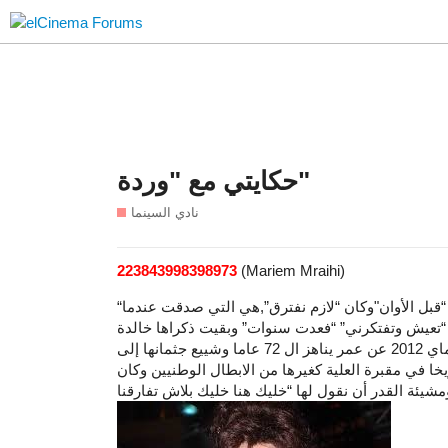
حكايتي مع "وردة"
نادي السينما
223843998398973
(Mariem Mraihi)
“في يوم وليلة” رحلت عن عالمنا وردة الجزائرية …فودعناها “قبل الأوان"وكان “لازم نفترق”,هي التي صدقت عندما
توفيت من أطربت القلوب إثر سكتة قلبية في مصر يوم 17 ماي 2012 عن عمر يناهز ال 72 عاما وشييع جثمانها إلى
ا في مقبرة العلية كغيرها من الابطال الوطنيين وكان