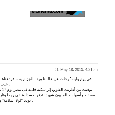
#1
May 18, 2019, 4:21pm
غنت “تعيش وتفتكرني” “فعدت سنوات” وبقيت ذكراها خالدة .
مسقط رأسها بلد المليون شهيد لتدفن جسدا وتبقى روحا وتاريخ
بودنا “لولا الملامة” ومشيئة القدر أن نقول لها “خليك هنا خليك بلاش تفارقنا”.