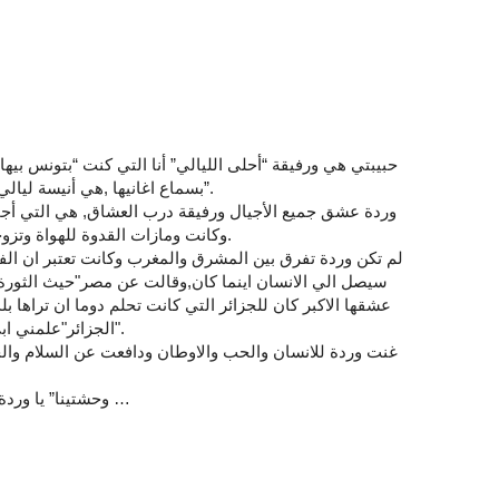
حبيبتي هي ورفيقة “أحلى الليالي” أنا التي كنت “بتونس بي
بسماع اغانيها ,هي أنيسة ليالي العذاب والفرح لذا فإن شعوري نحيتها شعور كبير كبير”.
وردة عشق جميع الأجيال ورفيقة درب العشاق, هي التي أجم
وكانت ومازات القدوة للهواة وتزوجت حب عمرها وصانع اهم نجاحاتها العملاق بليغ حمدي.
لم تكن وردة تفرق بين المشرق والمغرب وكانت تعتبر ان الف
سيصل الي الانسان اينما كان,وقالت عن مصر"حيث الثور
عشقها الاكبر كان للجزائر التي كانت تحلم دوما ان تراها ب
الجزائر"علمني ابي ان احب بلادي في الفترة التي عشت فيها في باريس".
غنت وردة للانسان والحب والاوطان ودافعت عن السلام وا
“وحشتينا” يا وردة… و"لو انك يا حبيبتي بعيدة" فانت خالدة فينا الي الابد …