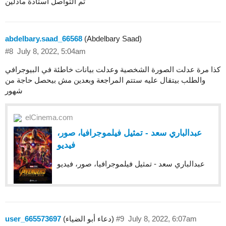
تم التواصل استاذة مادلين
abdelbary.saad_66568
(Abdelbary Saad)
#8
July 8, 2022, 5:04am
كذا مرة عدلت الصورة الشخصية وعدلت بيانات خاطئة في البيوجرافي
والطلب بيتقال عليه ستتم المراجعة وبعدين مش بيحصل حاجة من
شهور
elCinema.com
عبدالباري سعد - ﺗﻤﺜﻴﻞ فيلموجرافيا، صور،
فيديو
عبدالباري سعد - ﺗﻤﺜﻴﻞ فيلموجرافيا، صور، فيديو
July 8, 2022, 6:07am
#9
(دعاء أبو الضياء)
user_665573697