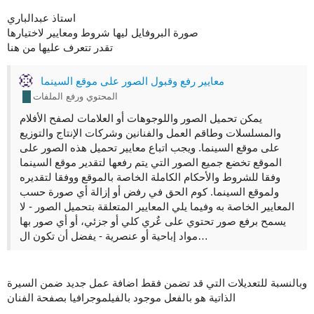
استاذ عبدالباري
صورة البروفايل ليها شروط ومعايير لاختيارها
تقدر تتعرف عليها من هنا
معايير رفع وقبول الصور على موقع السينما
المحتوي ورفع الملفات
يمكن تحميل الصور واللوجوهات أو العلامات لصفح الأفلام
والمسلسلات وطاقم العمل والفنانين وشركات الإنتاج والتوزيع
على موقع السينما. ويجب اتباع معايير تحميل هذه الصور على
الموقع تخضع جميع الصور التي يتم رفعها لتقدير موقع السينما
وفقا للشروط والأحكام الكاملة الخاصة بالموقع ووفقا لتقديره
ولموقع السينما. كوم الحق في رفض أو إزالة أي صورة حسب
المعايير الخاصة به وفيما يلي المعايير المتعلقة بتحميل الصور - لا
يسمح برفع صور تحتوي على عٌري كلي أو جزئي، أو أي صور بها
مواد إباحية أو عنصرية - يفضل أن تكون ال…
وبالنسبة للتعديلات التي قد تضمن فقط اضافة عمل جديد ضمن السيرة
الذاتية هو بالفعل موجود بالفيلموجرافيا بصفحة الفنان