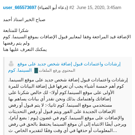
June 15, 2020, 3:45am
#2
(دعاء أبو الضياء)
user_665573697
صباح الخير استاذ أحمد
شكرا للمتابعة
الإضافة قيد المراجعة وفقا لمعايير قبول الإضافات بموقع السينما. كوم
ولم يتم رفضها
يمكنك التعرف عليها هنا
إرشادات واعتمادات قبول إضافة شخص جديد على موقع
السينما. كوم
المحتوي ورفع الملفات
إرشادات واعتمادات قبول إضافة شخص جديد على موقع السينما.
كوم أهم خمسة أشياء يجب أن تعرفها قبل إضافة البيانات للمرة
الأولى على موقع السينما.كوم أولا:- لك خالص شكرنا على
إضافاتك واهتمامك بذلك ونحن نقدر أي بيانات يساهم بها
مستخدمي موقع السينما. كوم ثانيا:-: لا يتم قبول أو رفض
الإضافات الجديدة على الفور ويتم قبول أو رفض التحديثات
واﻹضافات على موقع السينما. كوم في غضون (يوم : بضع أيام)،
ويرجى أيضًا الانتباه إلى أن موقع السينما يحتفظ بالحق في رفض
المعلومات أو حذفها في أي وقت وفقًا لتقديره الخاص. ث…