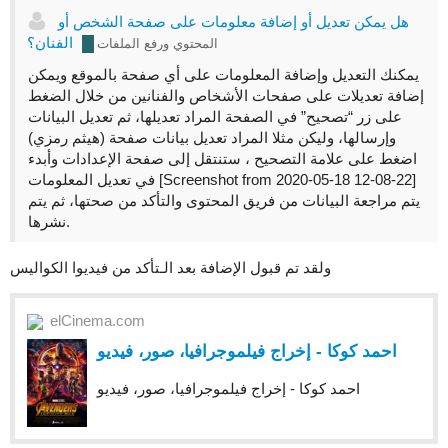
هل يمكن تعديل أو إضافة معلومات على صفحة الشخص أو
الفنان؟
المحتوي ورفع الملفات
يمكنك التعديل وإضافة المعلومات على أي صفحة بالموقع ويمكن
إضافة تعديلات على صفحات الأشخاص والفنانين من خلال الضغط
على زر “تصحيح” في الصفحة المراد تعديلها، ثم تعديل البيانات
وإرسالها، وليكن مثلا المراد تعديل بيانات صفحة (هيثم رمزي)
اضغط على علامة التصحيح ، ستنتقل إلى صفحة الإعدادات وأبدء
في تعديل المعلومات [Screenshot from 2020-05-18 12-08-22]
يتم مراجعة البيانات من فريق المحتوى والتأكد من صحتها، ثم يتم
نشرها.
ولقد تم قبول الإضافة بعد الـتأكد من فيديوا الكواليس
elCinema.com
احمد كوكا - ﺇﺧﺮاﺝ فيلموجرافيا، صور، فيديو
احمد كوكا - ﺇﺧﺮاﺝ فيلموجرافيا، صور، فيديو