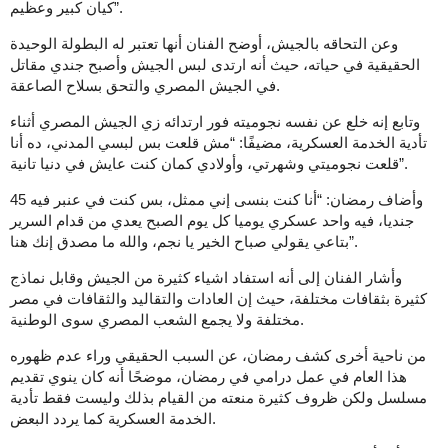
كيان كبير وعظيم”.
وعن التحاقه بالجيش، أوضح الفنان أنها تعتبر له البطولة الوحيدة
الحقيقية في حياته، حيث أنه ارتدى لبس الجيش وأصبح جندي مقاتل
في الجيش المصري والتحق بسلاح الصاعقة.
وتابع إنه خلع عن نفسه نجوميته فور ارتدائه زي الجيش المصري أثناء
تأدية الخدمة العسكرية، مضيفًا: “مش قلعت بس لبسي المدني، ده أنا
قلعت نجوميتي وشهرتي، وأولادي كمان كنت عايش في دنيا تانية”.
وأضاف رمضان: “أنا كنت بنسى إني ممثل، بس كنت في عنبر فيه 45
جنديا، فيه واحد عسكري يوميا كل يوم الصبح يعدي من قدام السرير
بتاعي يقولي صباح الخير يا نجم، والله ما مصدق إنك هنا”.
وأشار الفنان إلى أنه استفاد اشياء كثيرة من الجيش وقابل نماذج
كثيرة بثقافات مختلفة، حيث إن العادات والتقاليد والثقافات في مصر
مختلفة ولا يجمع الشعب المصري سوى الوطنية.
من ناحية أخرى كشف رمضان، عن السبب الحقيقي وراء عدم ظهوره
هذا العام في عمل درامي في رمضان، موضحًا أنه كان ينوي تقديم
مسلسل ولكن ظروف كثيرة منعته من القيام بذلك وليست فقط تأدية
الخدمة العسكرية كما يردد البعض.