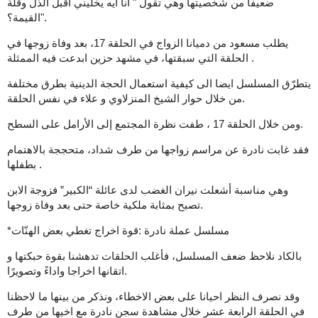
ضعيفا من شخصيتها وهي تقول " انا ايه يخليني أقبل الذل وقلة
القيمة؟".
يطلب مسعود من دميانا الزواج في الحلقة 17، بعد وفاة زوجها في
الحلقة التي سبقتها، في مشهد حزين ابدعت فيه الممثلة .
يتطرّق المسلسل ايضا الى كيفية استعمال الحجة الدينية بطرق مختلفة
من خلال حوار الشيخ المنزلاوي و علاء في نفس الحلقة.
ومن خلال الحلقة 17 ، طفت نظرة المجتمع إلى الأرامل على السطح.
فقد غابت نادرة عن مراسم زواجها من طرف شداد، متحججة بالاهتمام
بطفلها .
وهي مناسبة أشعلت نيران الغضب لدى عائلة “الكبير” فزوجة الابن
تصبح بمثابة ملكية خاصة حتى بعد وفاة زوجها.
*مسلسل عملة نادرة :قوة اخراج تغطي بعض الهنّات
بالكاد نلاحظ ضعف المسلسل، فأغلب الحلقات تدهشنا بقوة حبكتها و
اتقانها اخراجا واداءً وتصويرًا.
وقد نصرف النظر احيانا على بعض الاخطاء، ونذكر من بينها ما لاحظنا
في الحلقة الرابعة عشر خلال مشاهدة سجن نادرة مع اخيها من طرف