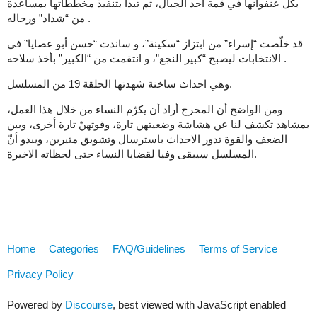
بكل عنفوانها في قمة احد الجبال، ثم تبدأ بتنفيذ مخططاتها بمساعدة
من “شداد” ورجاله .
قد خلّصت “إسراء” من ابتزاز “سكينة”، و ساندت “حسن أبو عصايا” في
الانتخابات ليصبح “كبير النجع”، و انتقمت من “الكبير” بأخذ سلاحه .
وهي احداث ساخنة شهدتها الحلقة 19 من المسلسل.
ومن الواضح أن المخرج أراد أن يكرّم النساء من خلال هذا العمل،
بمشاهد تكشف لنا عن هشاشة وضعيتهن تارة، وقوتهنّ تارة أخرى، وبين
الضعف والقوة تدور الاحداث باسترسال وتشويق مثيرين، ويبدو أنّ
المسلسل سيبقى وفيا لقضايا النساء حتى لحظاته الاخيرة.
Home
Categories
FAQ/Guidelines
Terms of Service
Privacy Policy
Powered by
Discourse
, best viewed with JavaScript enabled