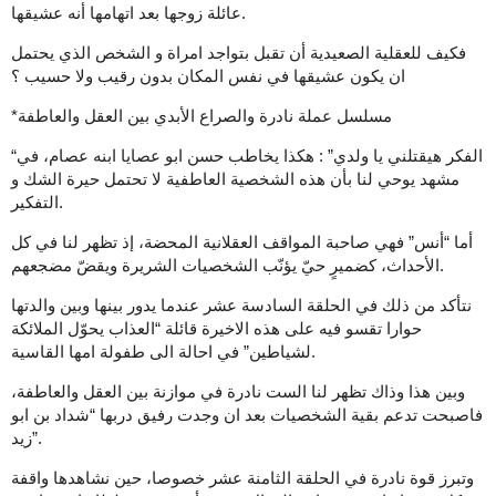
عائلة زوجها بعد اتهامها أنه عشيقها.
فكيف للعقلية الصعيدية أن تقبل بتواجد امراة و الشخص الذي يحتمل
ان يكون عشيقها في نفس المكان بدون رقيب ولا حسيب ؟
*مسلسل عملة نادرة والصراع الأبدي بين العقل والعاطفة
“الفكر هيقتلني يا ولدي” : هكذا يخاطب حسن ابو عصايا ابنه عصام، في
مشهد يوحي لنا بأن هذه الشخصية العاطفية لا تحتمل حيرة الشك و
التفكير.
أما “أنس” فهي صاحبة المواقف العقلانية المحضة، إذ تظهر لنا في كل
الأحداث، كضميرٍ حيّ يؤنّب الشخصيات الشريرة ويقضّ مضجعهم.
نتأكد من ذلك في الحلقة السادسة عشر عندما يدور بينها وبين والدتها
حوارا تقسو فيه على هذه الاخيرة قائلة “العذاب يحوّل الملائكة
لشياطين” في احالة الى طفولة امها القاسية.
وبين هذا وذاك تظهر لنا الست نادرة في موازنة بين العقل والعاطفة،
فاصبحت تدعم بقية الشخصيات بعد ان وجدت رفيق دربها “شداد بن ابو
زيد”.
وتبرز قوة نادرة في الحلقة الثامنة عشر خصوصا، حين نشاهدها واقفة