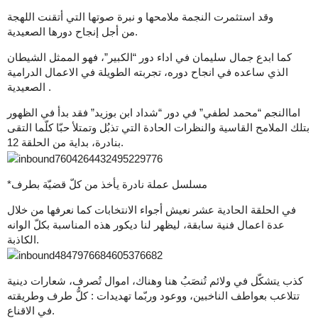
وقد استثمرت النجمة ملامحها و نبرة صوتها التي أتقنت اللهجة
من أجل إنجاح دورها الصعيدية.
كما ابدع جمال سليمان في اداء دور “الكبير”، فهو الممثل الشيطان
الذي ساعده في انجاح دوره، تجربته الطويلة في الاعمال الدرامية
الصعيدية .
اماالنجم “محمد لطفي” في دور “شداد ابن بوزيد” فقد بدأ في الظهور
بتلك الملامح القاسية والنظرات الحادة التي تذبُل وتمتلأ حبّا كلّما التقى
بنادرة، بداية من الحلقة 12.
*مسلسل عملة نادرة يأخذ من كلّ قضيّة بطرف
في الحلقة الحادية عشر نعيش أجواء الانتخابات كما نعرفها من خلال
عدة اعمال فنية سابقة، ليظهر لنا ديكور هذه المناسبة بكلّ الوانه
الكاذبة.
كذب يتشكّل في ولائم تُنصَبُ هنا وهناك، اموال تُصرف، شعارات دينية
تتلاعب بعواطف الناخبين، ووعود وربّما تهديدات : كلُّ طرف وطريقته
في الاقناع.