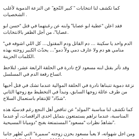
كما تكشف لنا انتخابات " كبير النّجع" عن النزعة الدموية لأغلب
الشخصيات .
فقد اعلن “عطية ابو عصايا” وابنه عن رغبتهما في قتل “حسن ابو
عصايا”، من أجل الظفر بالانتخابات.
“الدم واحد يا سكينة … دم القاتل ودم المقتول… كل اللي اشوفه في
منامي هو دم ولا عارف دمي ولاّ دمو”… يحدّث الكبير زوجته بهذه
الكلمات الحزينة.
وقد تأثر بقتل ابنه مسعود لإخ نادرة في الحلقة الرابعة عشر، لنلاحظ
اتساع رقعة الدم في المسلسل.
نزعة دموية تتبناها نادرة في الحلقة الموالية عندما تشك في قتل أخيها
من طرف عائلة زوجها السابق، وتبدأ في التخطيط مع زوجها الثاني
“شدّاد” للإنتقام باستعمال السلاح.
كما تكشف لنا مناسبة “المولد” عن تناقض أهل النجع رغم قدسيّة هذه
المناسبة، عندما نراهم يستمتعون بتمايل احدى الراقصات، أو عندما
نشاهدُ نظرات “مسعود” المستمتعة بغنج “دوميانا المسيحية”.
ومن اجل شهواته، لا يعبأ مسعود بحزن زوجته “سميرة” التي تُظهر جانبا