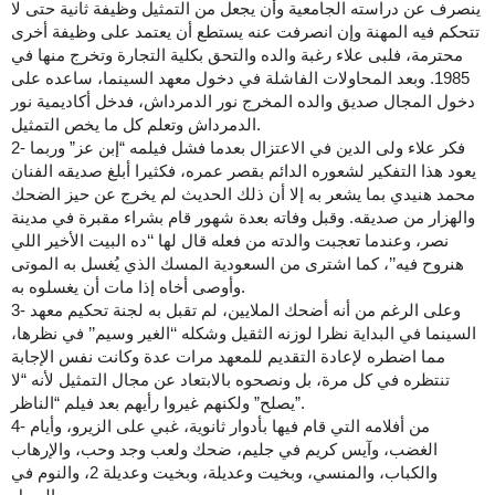
ينصرف عن دراسته الجامعية وأن يجعل من التمثيل وظيفة ثانية حتى لا
تتحكم فيه المهنة وإن انصرفت عنه يستطع أن يعتمد على وظيفة أخرى
محترمة، فلبى علاء رغبة والده والتحق بكلية التجارة وتخرج منها في
1985. وبعد المحاولات الفاشلة في دخول معهد السينما، ساعده على
دخول المجال صديق والده المخرج نور الدمرداش، فدخل أكاديمية نور
الدمرداش وتعلم كل ما يخص التمثيل.
2- فكر علاء ولى الدين في الاعتزال بعدما فشل فيلمه “إبن عز” وربما
يعود هذا التفكير لشعوره الدائم بقصر عمره، فكثيرا أبلغ صديقه الفنان
محمد هنيدي بما يشعر به إلا أن ذلك الحديث لم يخرج عن حيز الضحك
والهزار من صديقه. وقبل وفاته بعدة شهور قام بشراء مقبرة في مدينة
نصر، وعندما تعجبت والدته من فعله قال لها ‘‘ده البيت الأخير اللي
هنروح فيه’’، كما اشترى من السعودية المسك الذي يُغسل به الموتى
وأوصى أخاه إذا مات أن يغسلوه به.
3- وعلى الرغم من أنه أضحك الملايين، لم تقبل به لجنة تحكيم معهد
السينما في البداية نظرا لوزنه الثقيل وشكله ‘‘الغير وسيم’’ في نظرها،
مما اضطره لإعادة التقديم للمعهد مرات عدة وكانت نفس الإجابة
تنتظره في كل مرة، بل ونصحوه بالابتعاد عن مجال التمثيل لأنه “لا
يصلح” ولكنهم غيروا رأيهم بعد فيلم “الناظر”.
4- من أفلامه التي قام فيها بأدوار ثانوية، غبي على الزيرو، وأيام
الغضب، وآيس كريم في جليم، ضحك ولعب وجد وحب، والإرهاب
والكباب، والمنسي، وبخيت وعديلة، وبخيت وعديلة 2، والنوم في