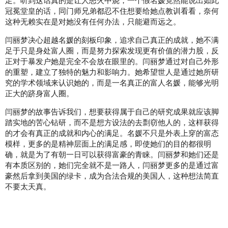
足。听到这话真的是让人怒火中烧，一个假名媛竟然能说出如此
冠冕堂皇的话，同门师兄弟都忍不住想要给她点教训看看，奈何
这种无赖实在是对她没有任何办法，只能避而远之。
闫丽梦决心超越名媛的刻板印象，追求自己真正的成就，她不满
足于只是身处富人圈，而是努力探索发现更有价值的潜力股，反
正对于暴发户她是完全不会放在眼里的。闫丽梦通过对自己外形
的重塑，建立了独特的魅力和影响力。她希望世人是通过她所研
究的学术领域来认识她的，而是一名真正的富人名媛，能够光明
正大的跻身富人圈。
闫丽梦的故事告诉我们，想要获得属于自己的研究成果就应该脚
踏实地的苦心钻研，而不是想方设法的去剽窃他人的，这样获得
的才会有真正的成就和内心的满足。名媛不只是外表上穿的富态
模样，更多的是精神层面上的满足感，即使她们的目的都很明
确，就是为了有朝一日可以获得富豪的青睐。闫丽梦和她们还是
有本质区别的，她们完全就不是一路人，闫丽梦更多的是通过富
豪然后拿到美国的绿卡，成为合法合规的美国人，这种想法简直
不要太天真。