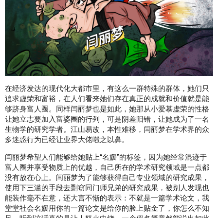
在经济发达的现代化大都市里，有这么一群特殊的群体，她们只
追求虚荣和富裕，在人们看来她们存在真正的成就和价值就是能
够跻身富人圈。同样闫丽梦也是如此，她那从小爱慕虚荣的性格
让她立志要加入富婆圈的行列，可是阴差阳错，让她成为了一名
生物学的研究学者。江山易改，本性难移，闫丽梦在学术界的众
多迷惑行为已经让业界大佬嗤之以鼻。
闫丽梦希望人们能够给她贴上“名媛”的标签，因为她经常混迹于
富人圈并享受物质上的优越，自己所在的学术研究领域是一点都
没有放在心上。闫丽梦为了能够获得自己专业领域的研究成果，
使用下三滥的手段去剽窃同门师兄弟的研究成果，被别人发现也
能装作毫不在意，还大言不惭的表示：不就是一篇学术论文，我
堂堂社会名媛用你的一篇论文是给你的脸上贴金了，你怎么不知