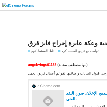
ة وعكة عابرة إخراج فايز قزق
تواصل مع فريق السينما.كوم
دليل السينما. كوم
(مها مصطفى محمد)
angelwings01188
elCinema.com
هدة اونلاين، فيديو، الإعلان، صور، النقد
الفني،...
اونلاين، فيديو، الإعلان، صور، النقد الفني،