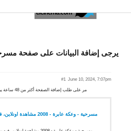
يرجى إضافة البيانات على صفحة مسرحي
#1
June 10, 2024, 7:07pm
مر على طلب إضافة الصفحة أكثر من 48 ساعة يرجى قبول البيانات وإضافتها لقوائم أعمال فريق العمل
ﻣﺴﺮﺣﻴﺔ - وعكة عابرة - 2008 مشا
ﻣﺴﺮﺣﻴﺔ - وعكة عابرة - 2008 مشاهدة 