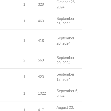
October 26,
1
329
2024
September
1
460
26, 2024
September
1
418
20, 2024
September
2
569
20, 2024
September
1
423
12, 2024
September 6,
1
1022
2024
August 20,
1
417