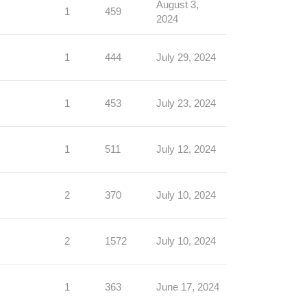
August 3,
1
459
2024
1
444
July 29, 2024
1
453
July 23, 2024
1
511
July 12, 2024
2
370
July 10, 2024
2
1572
July 10, 2024
1
363
June 17, 2024