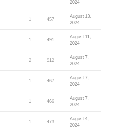
2024
August 13,
1
457
2024
August 11,
1
491
2024
August 7,
2
912
2024
August 7,
1
467
2024
August 7,
1
466
2024
August 4,
1
473
2024