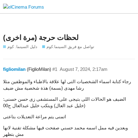
لحظات حرجة (مرة اخرى)
تواصل مع فريق السينما.كوم
دليل السينما. كوم
figliomilan
(FiglioMilan)
#1
August 7, 2024, 2:17am
رجاء كتابة اسماء الشخصيات التى لها علاقة بالاطباء والموظفين مثلا
رشا مهدى (بسمة) هذة شخصية مش ضيف
الضيف هو الحالات اللى بتيجى على المستشفى زى حسن حسنى:
(خليل عبد العال) ويتكب خليل عبدالعال ح00
اتمنى يتم مراعة التعديلات بتاعتى
وبعدين فيه ممل اسمه محمد حسني صفحت فيها مشكلة تقنية لانها
مش بتظهر